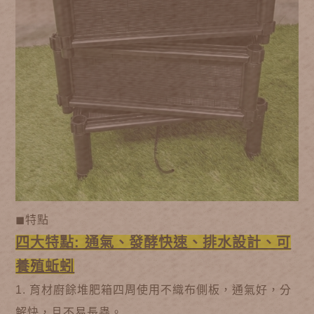
◼特點
四大特點: 通氣、發酵快速、排水設計、可
養殖蚯蚓
1. 育材廚餘堆肥箱四周使用不織布側板，通氣好，分
解快，且不易長蟲。