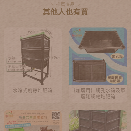
推薦產品
其他人也有買
水箱式廚餘堆肥箱
｛加層用｝網孔水箱及單
層鬆網底堆肥箱