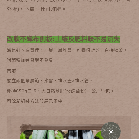
外流)，下層一樣可堆肥。
改款不織布側板:土壤及肥料較不易流失
通氣好、腐質佳、一層一層堆疊，可養殖蚯蚓，直接種菜，
附菌種加速發酵不發臭。
內附:
獨立兩個單層箱、水盤、排水蓋&排水管、
椰磚650g二塊、大自然基肥(發酵菌粉)一公斤*1包。
廚餘箱組裝方法於展示圖中