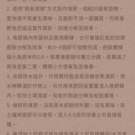
2. 使用”耗氧發酵”方式製作堆肥，相較於厭氧發酵，
更快速不易產生異味，且菌粉不須一直購買，可將堆
肥後的成品當作菌粉，加速分解及除臭。
3. 堆肥箱內附菌粉及兩塊椰磚，也可養殖紅蚯蚓加速
廚餘分解及除臭，約3~8週即可發酵完成，廚餘體積
縮小為原本的1/8。每層堆肥箱可獨立分開，底層滿了
再堆放第二層，體積小方便拿取及堆疊。
4. 底部排水設計，可用寶特瓶或是容器收集液肥，用
水稀釋澆於作物上，也可將液肥回收重覆澆入堆肥箱
內，保持土壤濕度，有助於廚餘分解及蚯蚓養殖。
5. 做好的堆肥，沒有原本廚餘的外觀，沒有異味，有
土壤味道即可以使用，混入4-5倍的培養土可直接栽
種。
6. 將混好土的箱子放在綠色蓋子上可直接種菜(水不會