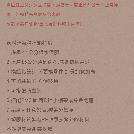
穩固性且減少組立時間，組裝後高度正負3 公分為正常範
圍，如需特殊高度請洽客服。
改款不織布側板:土壤及肥料較不易流失
育材通氣種植箱特點:
1.底層2.5公分保水保肥
2.上層15公分通氣網孔,成長快病害少
3.模組化設計,可更換零件,加長加寬加高
4.可加裝輪子,方便移動
5.可搭配防蟲網
6.搭配PVC管,可DIY小棚架或綠色隧道
7.高度可任意架高,種菜免彎腰
8.塑膠材質皆為PP無毒抗紫外線材料
不銹鋼支架組裝步驟