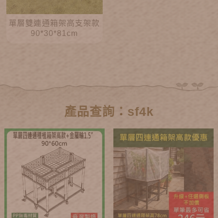
單層雙連通箱架高支架款
90*30*81cm
產品查詢：sf4k