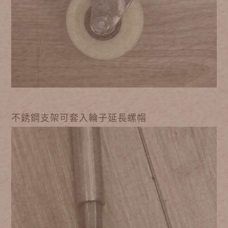
不銹鋼支架可套入輪子延長螺帽