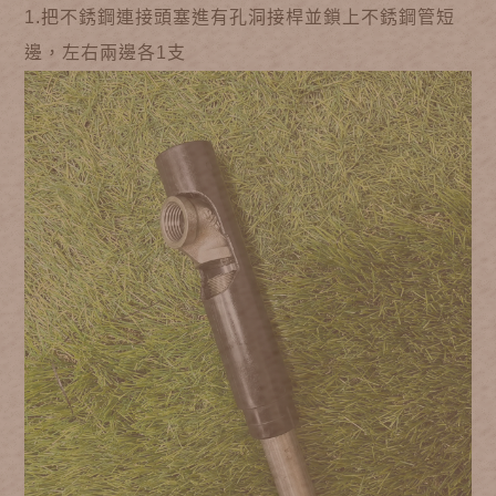
1.把不銹鋼連接頭塞進有孔洞接桿並鎖上不銹鋼管短
邊，左右兩邊各1支