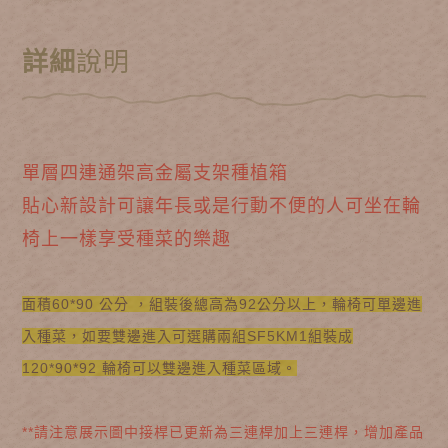
詳細
說明
單層四連通架高金屬支架種植箱
貼心新設計可讓年長或是行動不便的人可坐在輪
椅上一樣享受種菜的樂趣
面積60*90 公分 ，組裝後總高為92公分以上，輪椅可單邊進
入種菜，如要雙邊進入可選購兩組SF5KM1組裝成
120*90*92 輪椅可以雙邊進入種菜區域。
**請注意展示圖中接桿已更新為三連桿加上三連桿，增加產品