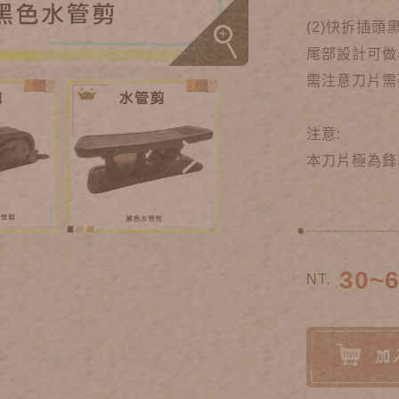
(2)快拆插頭
尾部設計可做
需注意刀片需
注意:
本刀片極為鋒
30~
NT.