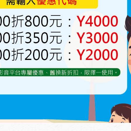
(需鎖定型、附快拆拔管設計)
，避免危險。
環 ，順勢將管子拔出。