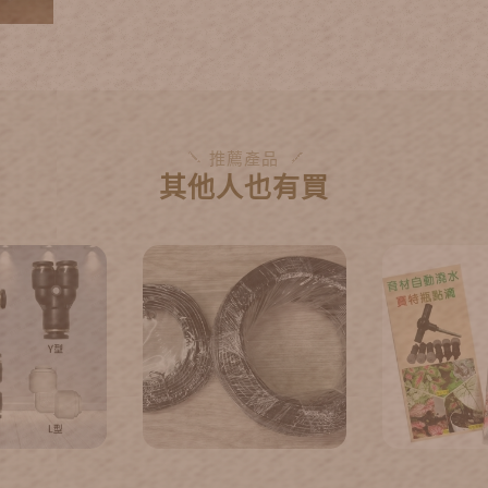
推薦產品
其他人也有買
頭-三通快接.
細黑管
接管滴頭 (