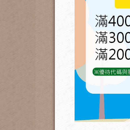
(2)快拆插頭黑色水管剪 
使用務必注意剪完需進行鎖定
附加功能:
尾部拔管叉設計
用於頂住白色快插接頭上的白色小