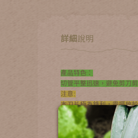
詳細
說明
產品特色：
切管平整迅速，避免剪刀
注意:
本刀片極為鋒利，需擺放
(1)
黑色水管剪(自動閉合)
無拔管設計但具有自動閉合，安