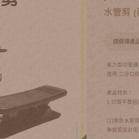
水管剪 (
省力型切管器
適用:二分口
產品特色：
1.切管平整
(1)黑色水管
無拔管設計但