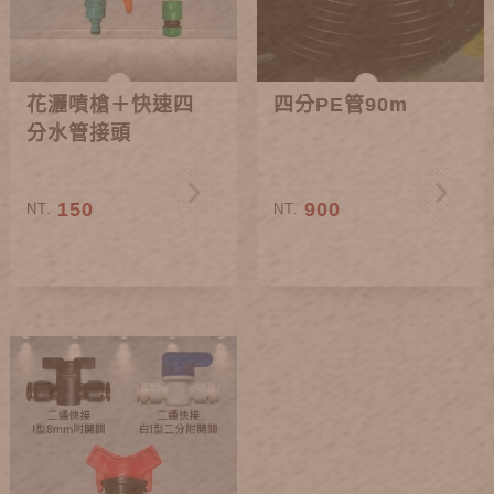
花灑噴槍＋快速四
四分PE管90m
分水管接頭
150
900
NT.
NT.