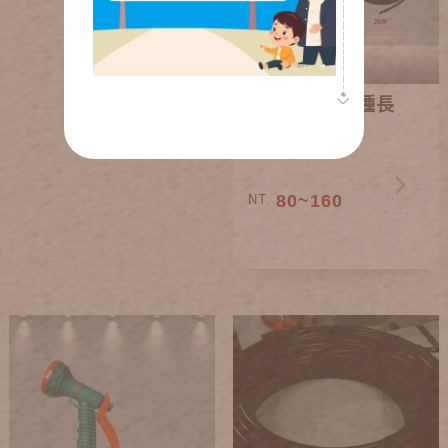
8mm黑管(兩種長
度)
80~160
NT.