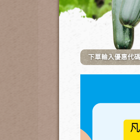
示範接法:
四分公奶嘴＋接四分耐