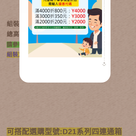
組裝後尺寸為:90*60公分
總高度可為:35公分
請參考Youtube
組裝方式
可搭配選購型號:D21系列四連通箱