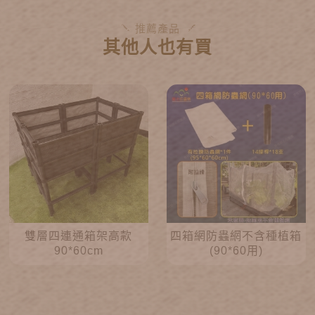
推薦產品
其他人也有買
雙層四連通箱架高款
四箱網防蟲網不含種植箱
90*60cm
(90*60用)