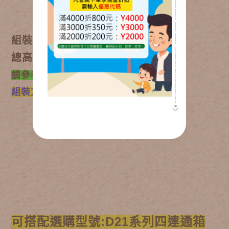
組裝後尺寸為:90*60公分
總高度可為:35公分
請參考Youtube
組裝方式
可搭配選購型號:D21系列四連通箱