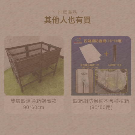
推薦產品
其他人也有買
雙層四連通箱架高款
四箱網防蟲網不含種植箱
90*60cm
(90*60用)