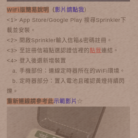
WiFi版簡易說明
（
影片請點我
）
<1>
App Store/Google Play 搜尋Sprinkler下
載並安裝。
<2>
開啟Sprinkler輸入信箱&密碼註冊。
<3>
至註冊信箱點選認證信裡的
點我
連結。
<4>
登入後選新增裝置
a. 手機部份：連線定時器所在的WiFi環境。
b. 定時器部分：置入電池且確認黃燈持續閃
爍。
重新連線請參考此
示範影片
☆