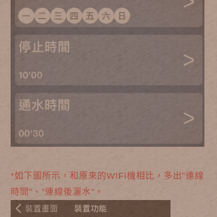
*如下圖所示，和原來的WIFI機相比，多出"連線
時間"、"連線後灑水"。