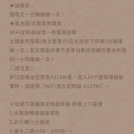
★插電版：
插電式一分鐘連線一次。
★電池版/太陽能充電款：
WiFi定時器新增一條電源接頭
太陽能充電板(為主要電力)在此狀態下供電1分鐘連
線一次；若太陽能供電不足會自動改用鹼性電池供電
則一小時連線一次。
△請注意△
即日起機身型號為A113W者，登入APP選擇連線裝
置時，請選擇［WiFi澆水定時器 A113W］。
※官網下單購買定時器單機 即贈上下接頭
1.水龍頭轉接頭束環款
2.四分轉六分接頭
3.接水二通(A08、A09各一)