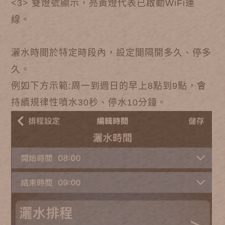
<3> 雙燈號顯示，亮黃燈代表已啟動WiFi連
線。
灑水時間於特定時段內，設定間隔開多久、停多
久。
例如下方示範:周一到週日的早上8點到9點，會
持續規律性噴水30秒、停水10分鐘。