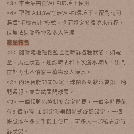
<3>
本產品需在Wi-Fi環境下使用。
<4> 型號:A113W在
無
Wi-Fi環境下，配對時可
選擇"手機直連"模式，進而設定多種澆水行程，
但無法遠端監控及多人管理。
產品特色
<1> 隨時隨地輕鬆監控定時器各種狀態，如電
壓、馬達狀態、連線時間和下次灑水時間，出門
在外再也不怕家中植物沒人澆水。
<2> 內建智能開關設定，球閥遇到狀況會第一時
間通報，並嘗試關閉球閥。
<3> 一個帳號能控制多台定時器，一個定時器能
有6 個排程+1 組定時器簡易式旋鈕設定，一個
帳號能在多台手機上使用，可多人一起監看定時
器狀況。