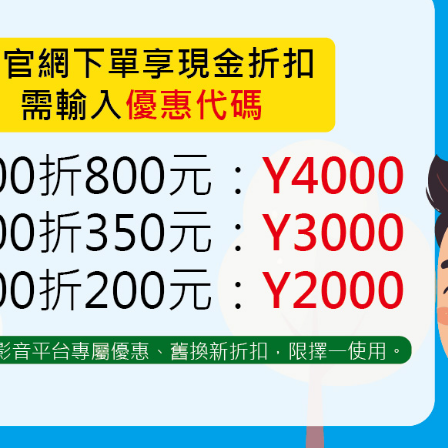
萬向可調噴霧頭+噴架(8轉
6)
50~500
NT.