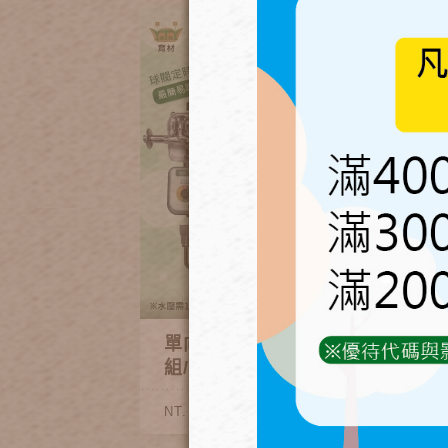
單向霧狀自動澆水噴霧套
組/黑快接款
2,100~3,500
NT.