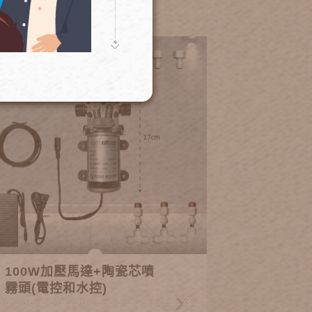
100W加壓馬達+陶瓷芯噴
霧頭(電控和水控)