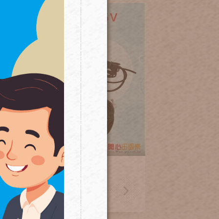
低壓噴霧系統36V 夏日優
惠原價九千限時8折
7,200
NT.