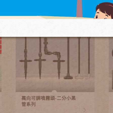
萬向可調噴霧頭-二分小黑
管系列