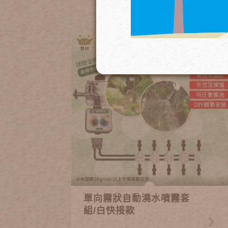
單向霧狀自動澆水噴霧套
組/白快接款