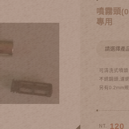
噴霧頭(0
專用
可清洗式噴頭
不銹鋼頭,濾
另有0.2m
120
NT.