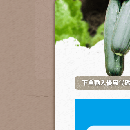
詳細
說明
可清洗式噴頭
不銹鋼頭,濾網可拆洗
另有0.2mm規格，請洽客服