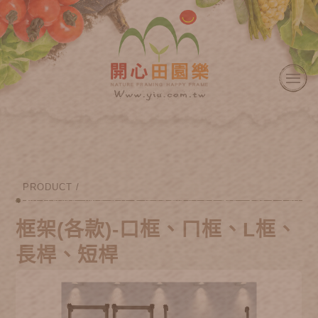
PRODUCT /
框架(各款)-口框、ㄇ框、L框、
長桿、短桿