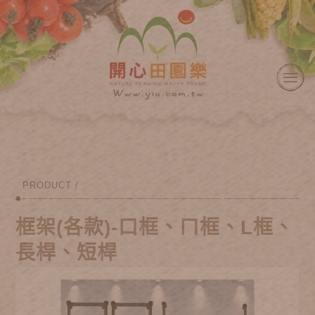
PRODUCT /
框架(各款)-口框、ㄇ框、L框、
長桿、短桿