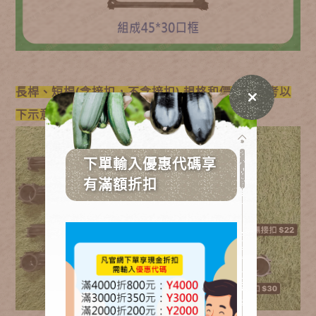
長桿、短桿(含接扣，不含接扣) 規格和價錢請參考以
下示意圖: