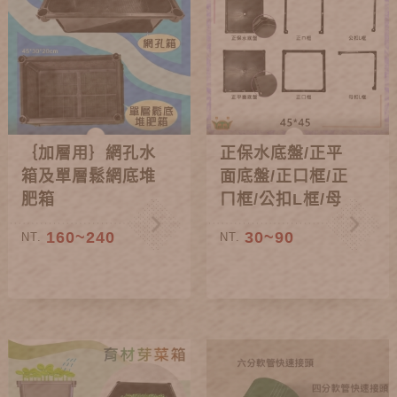
｛加層用｝網孔水
正保水底盤/正平
箱及單層鬆網底堆
面底盤/正口框/正
肥箱
ㄇ框/公扣L框/母
扣L框
160~240
30~90
NT.
NT.