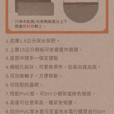
1.底層1.5公分保水保肥。
2.上層15公分側板可依需要作選擇
。
3.底部中間多一個支撐點
4.模組化設計，可更換零件，加長加寬加高
。
5.可加裝輪子，方便移動
。
6.可搭配防蟲網
。
7.搭配PVC管，可DIY小棚架或綠色隧道
。
8.高度可任意架高，種菜免彎腰
。
9.
四分PVC厚水管可至當地水電行購買自行DIY