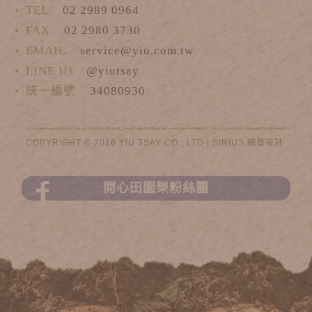
TEL
02 2989 0964
FAX
02 2980 3730
EMAIL
service@yiu.com.tw
LINE ID
@yiutsay
統一編號
34080930
COPYRIGHT © 2016 YIU TSAY CO., LTD |
SIRIUS
網頁設計
開心田園樂粉絲團