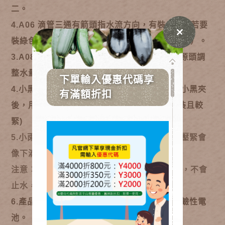
二。
4.A06 滴管三通有箭頭指水流方向，有裝A08（若要
裝綠色黃色的零件那端必需有黑色墊圈防止漏水）。
3.A08轉緊為止水功能，A08可在小黑管出水源頭調
整水量。
4.小黑管較好安裝且較緊密的方法：建議穿過小黑夾
後，用打火機加熱1-2秒或泡入熱水會較好安裝且較
緊)
5.小雨傘噴頭使用：
安裝在十字架上方，大力壓緊會
像下滴架一樣滴水效果。
注意：本噴頭
輕壓小心會遇水壓衝上來而飛走，
不會
止水，可調式噴頭才會止水。
6.產品發出嗶嗶聲為沒電的提示，請立即更換鹼性電
池。