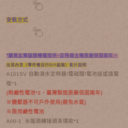
安裝方式
*購買此電磁閥機種提供~定時器主機原廠保固兩年。
出貨內含（零件需自行DIY組裝）
影片說明
A101SV 自動澆水定時器/電磁閥/電池版或插電
版*1
(附鹼性電池*2，臺灣製造原廠保固兩年)
※變壓器不可戶外使用(避免水氣)
※限用鹼性電池
A00-1 水龍頭轉接頭束環款*1