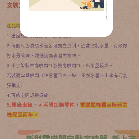
安裝方法請點我
產品特點
1.出國旅遊及出差客戶適合使用。
2.每個灰色噴頭水流皆可獨立控制，逐盆控制水量，有效做
好水分管理，
減低病蟲害發生機會。
3.十字架裝單向噴頭*1及雙向噴頭*1，出水量較大。
若裝雨傘蓋噴頭（注意壓下去一點，不然水壓一上來有可能
彈飛走）。
4.可依空間規劃擺放。
5.原廠出貨，可添購加購零件，
電磁閥機種定時器主
機保固兩年。