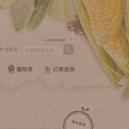
Language
回首頁
中文
English
0
購物車
訂單查詢
自動澆水
澆水套組