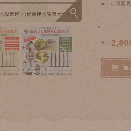
★不可關緊噴
2,80
NT.