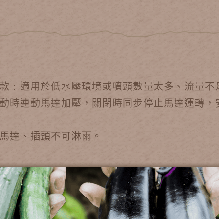
達款 : 適用於低水壓環境或噴頭數量太多、流量
啟動時連動馬達加壓，關閉時同步停止馬達運轉，
馬達、插頭不可淋雨
。