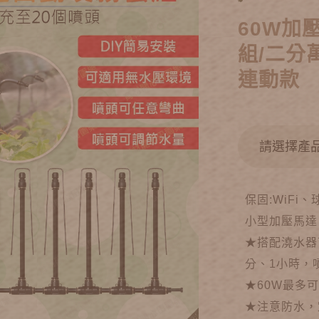
60W加
組/二分
連動款
保固:WiFi
小型加壓馬達
★搭配澆水器可
分、1小時，
★60W最多可
★注意防水，