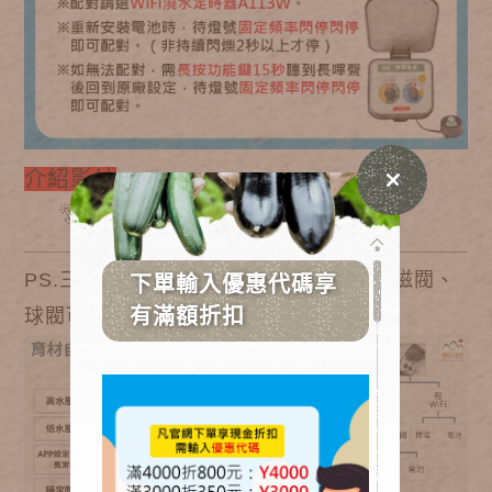
介紹影片
PS.三款都可
加價升級
插電式變壓器
。電磁閥、
球閥可加購
雨天停水器
。