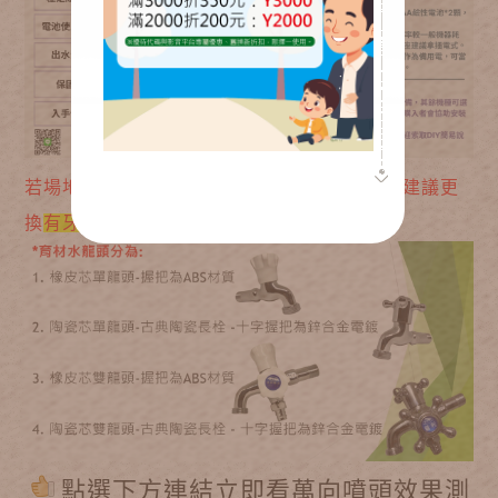
若場地水壓大或是擔心水龍頭轉接頭脫落，會建議更
換
有牙水龍頭
。
點選下方連結立即看
萬向噴頭效果測