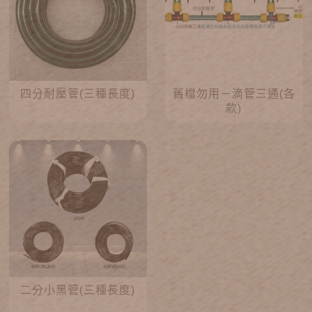
四分耐壓管(三種長度)
舊檔勿用－滴管三通(各
款)
二分小黑管(三種長度)