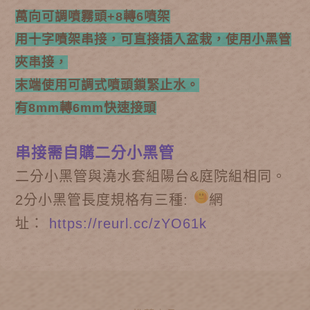
萬向可調噴霧頭+8轉6噴架
用十字噴架串接，可直接插入盆栽，使用小黑管
夾串接，
末端使用可調式噴頭鎖緊止水。
有8mm轉6mm快速接頭
串接需自購二分小黑管
二分小黑管與澆水套組陽台&庭院組相同。
2分小黑管
長度規格有三種:
網
址：
https://reurl.cc/zYO61k