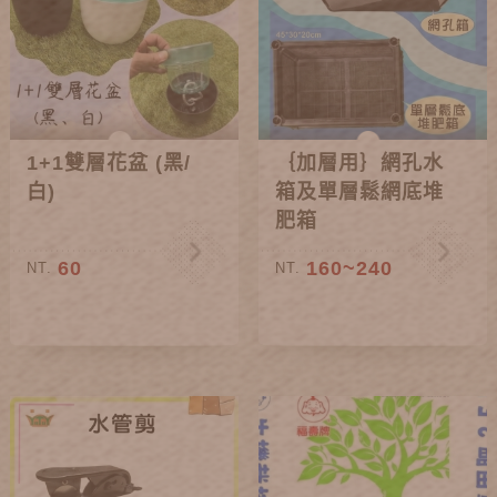
1+1雙層花盆 (黑/
｛加層用｝網孔水
白)
箱及單層鬆網底堆
肥箱
60
160~240
NT.
NT.