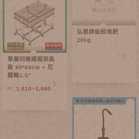
弘鼎牌蚯蚓堆肥
20kg
單層四連通箱架高
款 90*60cm + 尼
龍輪1.5”
1,610~1,980
NT.