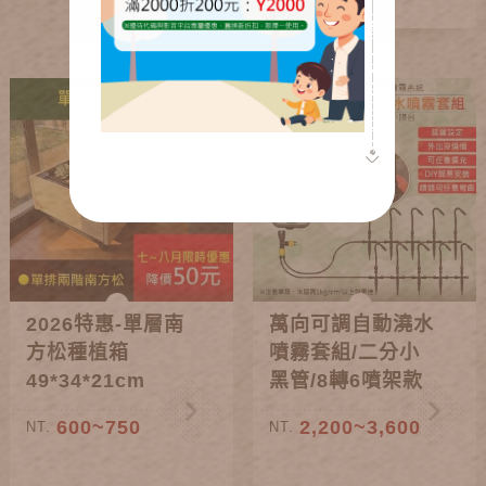
2026特惠-單層南
萬向可調自動澆水
方松種植箱
噴霧套組/二分小
49*34*21cm
黑管/8轉6噴架款
600~750
2,200~3,600
NT.
NT.