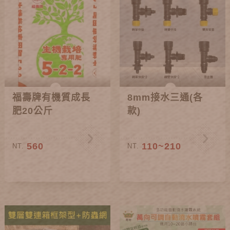
福壽牌有機質成長
8mm接水三通(各
肥20公斤
款)
560
110~210
NT.
NT.