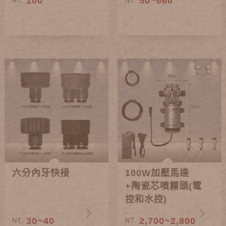
100
50~660
NT.
NT.
六分內牙快接
100W加壓馬達
+陶瓷芯噴霧頭(電
控和水控)
30~40
2,700~2,800
NT.
NT.