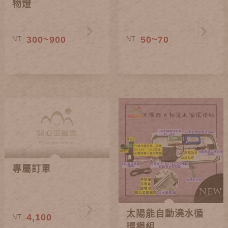
物燈
300~900
50~70
NT.
NT.
專屬訂單
太陽能自動澆水循
4,100
NT.
環模組